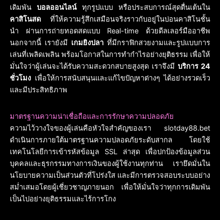
เดิมพัน
บอลออนไลน์
ทุกรูปแบบ หรือประสบการณ์สุดตื่นเต้นใน
คาสิโนสด
ที่ให้ความรู้สึกเสมือนจริงราวกับอยู่ในบ่อนคาสิโนชั้น
นำ ผ่านการถ่ายทอดสดแบบ Real-time ด้วยดีลเลอร์มืออาชีพ
นอกจากนี้ เรายังมี
เกมยิงปลา
ที่มีกราฟิกสวยงามและรูปแบบการ
เล่นที่เพลิดเพลิน พร้อมโอกาสในการทำกำไรอย่างยุติธรรม เพื่อให้
มั่นใจว่าผู้เล่นจะได้รับความสะดวกสบายสูงสุด เราจึงมี
บริการ 24
ชั่วโมง
เพื่อให้การสนับสนุนและแก้ไขปัญหาต่างๆ ได้อย่างรวดเร็ว
และมีประสิทธิภาพ
มาตรฐานความน่าเชื่อถือและการรักษาความปลอดภัย
ความไว้วางใจของผู้เล่นคือหัวใจสำคัญของเรา slotday88.bet
ดำเนินการภายใต้มาตรฐานความปลอดภัยระดับสากล โดยใช้
เทคโนโลยีการเข้ารหัสข้อมูล SSL ล่าสุด เพื่อปกป้องข้อมูลส่วน
บุคคลและธุรกรรมทางการเงินของผู้ใช้งานทุกท่าน เรายึดมั่นใน
นโยบายความเป็นส่วนตัวที่โปร่งใส และมีการตรวจสอบระบบอย่าง
สม่ำเสมอโดยผู้เชี่ยวชาญภายนอก เพื่อให้มั่นใจว่าทุกการเดิมพัน
เป็นไปอย่างยุติธรรมและไร้การโกง