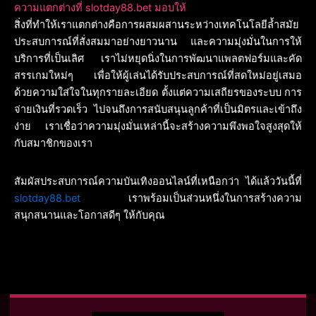
ความแตกต่างที่ slotday88.bet มอบให้
สิ่งที่ทำให้เราแตกต่างคือการผสมผสานระหว่างเทคโนโลยีล้ำสมัย
ประสบการณ์ที่สั่งสมมาอย่างยาวนาน และความมุ่งมั่นในการให้
บริการที่เป็นเลิศ เราไม่หยุดนิ่งในการพัฒนาแพลตฟอร์มและคัด
สรรเกมใหม่ๆ เพื่อให้ผู้เล่นได้รับประสบการณ์ที่สดใหม่อยู่เสมอ
ด้วยความใส่ใจในทุกรายละเอียด ตั้งแต่ความเสถียรของระบบ การ
จ่ายเงินที่รวดเร็ว ไปจนถึงการสนับสนุนลูกค้าที่เป็นมิตรและเข้าถึง
ง่าย เราเชื่อว่าความมุ่งมั่นเหล่านี้จะสร้างความพึงพอใจสูงสุดให้
กับสมาชิกของเรา
สัมผัสประสบการณ์ความบันเทิงออนไลน์ที่เหนือกว่า ได้แล้ววันนี้ที่
slotday88.bet
เราพร้อมเป็นส่วนหนึ่งในการสร้างความ
สนุกสนานและโอกาสดีๆ ให้กับคุณ